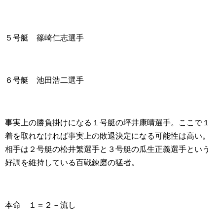
５号艇 篠崎仁志選手
６号艇 池田浩二選手
事実上の勝負掛けになる１号艇の坪井康晴選手。ここで１
着を取れなければ事実上の敗退決定になる可能性は高い。
相手は２号艇の松井繁選手と３号艇の瓜生正義選手という
好調を維持している百戦錬磨の猛者。
本命 １＝２－流し