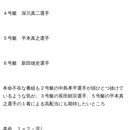
４号艇 深川真二選手
５号艇 平本真之選手
６号艇 新田雄史選手
本命不在な番組も２号艇の中島孝平選手が頭ひとつ抜けて
いるような気が。３号艇の長田頼宗選手、５号艇の平本真
之選手の１着による高配当にも期待したいところ
本命 １＝２－流し