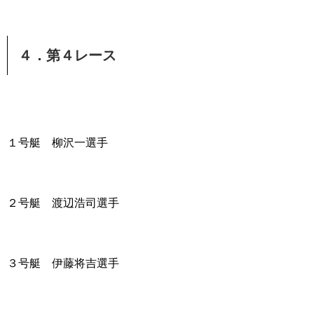
４．第４レース
１号艇 柳沢一選手
２号艇 渡辺浩司選手
３号艇 伊藤将吉選手