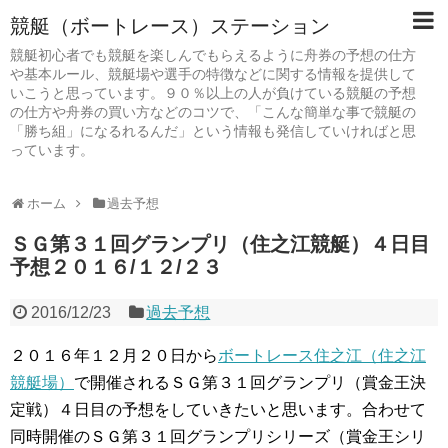
競艇（ボートレース）ステーション
競艇初心者でも競艇を楽しんでもらえるように舟券の予想の仕方
や基本ルール、競艇場や選手の特徴などに関する情報を提供して
いこうと思っています。９０％以上の人が負けている競艇の予想
の仕方や舟券の買い方などのコツで、「こんな簡単な事で競艇の
「勝ち組」になるれるんだ」という情報も発信していければと思
っています。
ホーム
過去予想
ＳＧ第３１回グランプリ（住之江競艇）４日目
予想２０１６/１２/２３
2016/12/23
過去予想
２０１６年１２月２０日から
ボートレース住之江（住之江
競艇場）
で開催されるＳＧ第３１回グランプリ（賞金王決
定戦）４日目の予想をしていきたいと思います。合わせて
同時開催のＳＧ第３１回グランプリシリーズ（賞金王シリ