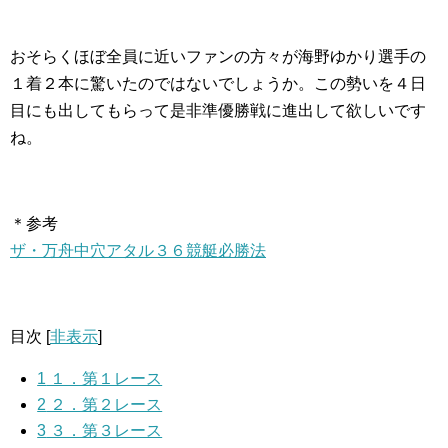
おそらくほぼ全員に近いファンの方々が海野ゆかり選手の
１着２本に驚いたのではないでしょうか。この勢いを４日
目にも出してもらって是非準優勝戦に進出して欲しいです
ね。
＊参考
ザ・万舟中穴アタル３６競艇必勝法
目次
[
非表示
]
1
１．第１レース
2
２．第２レース
3
３．第３レース