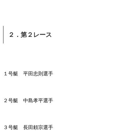
２．第２レース
１号艇 平田忠則選手
２号艇 中島孝平選手
３号艇 長田頼宗選手