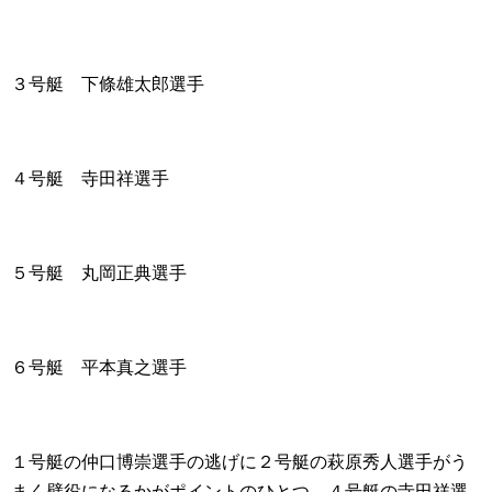
３号艇 下條雄太郎選手
４号艇 寺田祥選手
５号艇 丸岡正典選手
６号艇 平本真之選手
１号艇の仲口博崇選手の逃げに２号艇の萩原秀人選手がう
まく壁役になるかがポイントのひとつ。４号艇の寺田祥選