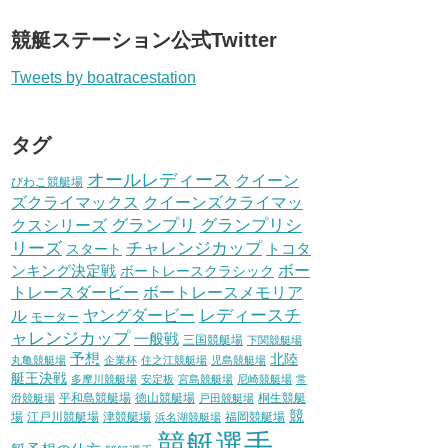
競艇ステーション公式Twitter
Tweets by boatracestation
タグ
オールレディース
クイーン
びわこ競艇場
ズクライマックス
クイーンズクライマッ
クスシリーズ
グランプリ
グランプリシ
リーズ
チャレンジカップ
トコタ
スタート
ボー
ンキング決定戦
ボートレースクラシック
トレースダービー
ボートレースメモリア
ル
ヤングダービー
レディースチ
モーター
ャレンジカップ
一般戦
三国競艇場
下関競艇場
予想
北陸
丸亀競艇場
企業杯
住之江競艇場
児島競艇場
艇王決戦
多摩川競艇場
安定板
宮島競艇場
尼崎競艇場
常
平和島競艇場
徳山競艇場
桐生競艇
滑競艇場
戸田競艇場
競
場
江戸川競艇場
津競艇場
福岡競艇場
浜名湖競艇場
競艇選手