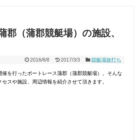
蒲郡（蒲郡競艇場）の施設、
2016/8/8
2017/3/3
競艇場旅打ち
開催を行ったボートレース蒲郡（蒲郡競艇場）。そんな
クセスや施設、周辺情報を紹介させて頂きます。