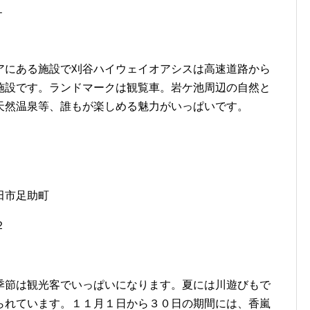
１
アにある施設で刈谷ハイウェイオアシスは高速道路から
施設です。ランドマークは観覧車。岩ケ池周辺の自然と
天然温泉等、誰もが楽しめる魅力がいっぱいです。
田市足助町
２
季節は観光客でいっぱいになります。夏には川遊びもで
られています。１１月１日から３０日の期間には、香嵐