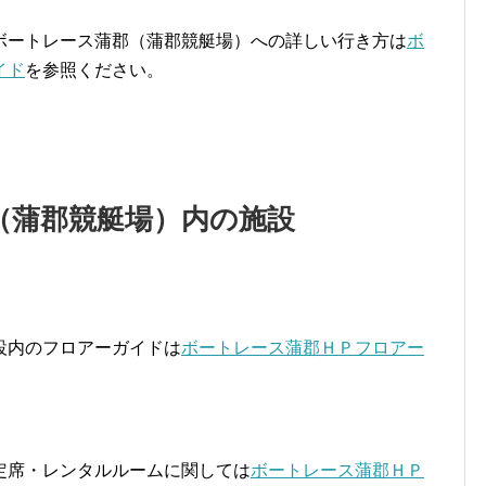
ボートレース蒲郡（蒲郡競艇場）への詳しい行き方は
ボ
イド
を参照ください。
（蒲郡競艇場）内の施設
設内のフロアーガイドは
ボートレース蒲郡ＨＰフロアー
定席・レンタルルームに関しては
ボートレース蒲郡ＨＰ