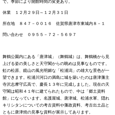
で。季節により開館時間の変更あり。
休業 １２月２９日～１２月３１日
所在地 ８４７－００１６ 佐賀県唐津市東城内８－１
問い合わせ ０９５５－７２－５６９７
舞鶴公園内にある「唐津城」（舞鶴城）は、舞鶴橋から見
上げる姿の美しさと天守閣からの眺めは見事なものです。
虹の松原、鏡山の風光明媚な「松浦潟」の雄大な景色が一
望できます。松浦川河口の満島に城を築いたのは唐津藩主
寺沢志摩守広高で、慶長１３年に完成しました。現在の天
守閣は昭和４１年に建てられたもので、中は「郷土資料
館」になっています。名護屋城、唐津城、松浦水軍、隠れ
キリシタンについての考古資料や藩政資料、考古出土品と
ともに唐津焼の見事な資料が展示してあります。