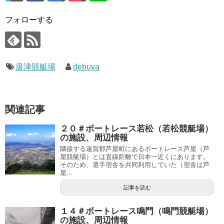
フォローする
唐津競艇場
debuya
関連記事
２０＃ボートレース若松（若松競艇場）
の施設、周辺情報
隣接する遠賀郡芦屋町にあるボートレース芦屋（芦
屋競艇場）とは直線距離で日本一近くにあります。
そのため、選手宿舎を共同利用していた（宿舎は芦
屋...
記事を読む
１４＃ボートレース鳴門（鳴門競艇場）
の施設、周辺情報