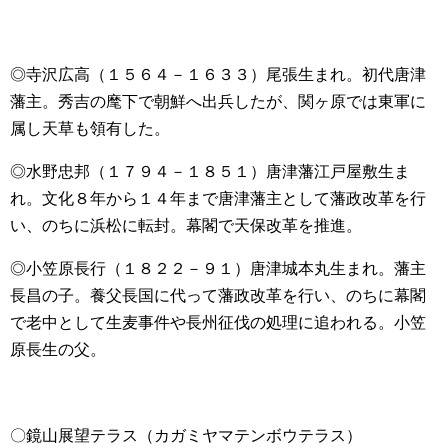
◎寺沢広高（１５６４－１６３３）尾張生まれ。初代唐津
藩主。秀吉の麾下で朝鮮へ出兵したが、関ヶ原では東軍に
属し天草も領有した。
◎水野忠邦（１７９４－１８５１）唐津藩江戸屋敷生ま
れ。文化８年から１４年まで唐津藩主として藩政改革を行
い、のちに浜松に転封。幕閣で天保改革を推進。
◎小笠原長行（１８２２－９１）唐津城本丸生まれ。藩主
長昌の子。養父長国に代って藩政改革を行い、のちに幕閣
で老中として生麦事件や長州征伐の処理に追われる。小笠
原長生の父。
〇鏡山展望テラス（カガミヤマテンボウテラス）