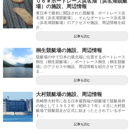
０６＃ボートレース浜名湖（浜名湖競艇
場）の施設、周辺情報
東日本で最初に開設された競艇場、ボートレース浜
名湖（浜名湖競艇場）。そんなボートレース浜名湖
（浜名湖競艇場）のアクセスや施設、周辺情報を紹
介...
記事を読む
桐生競艇場の施設、周辺情報
競艇場の中で日本の最北端に位置するボートレース
桐生（桐生競艇場）。ボートレース桐生（桐生競艇
場）のアクセスや施設、周辺情報を紹介させて頂き
ま...
記事を読む
大村競艇場の施設、周辺情報
長崎県大村市に在る日本最西端の競艇場で競艇発祥
の地として１９５２年（昭和２７年）４月に大村競
艇場で競艇競走が正式に始まったとされているボー
ト...
記事を読む