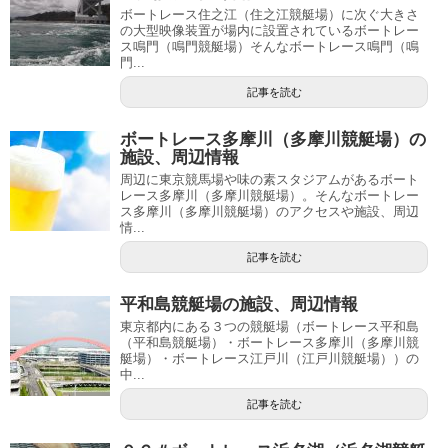
ボートレース住之江（住之江競艇場）に次ぐ大きさ
の大型映像装置が場内に設置されているボートレー
ス鳴門（鳴門競艇場）そんなボートレース鳴門（鳴
門...
記事を読む
ボートレース多摩川（多摩川競艇場）の
施設、周辺情報
周辺に東京競馬場や味の素スタジアムがあるボート
レース多摩川（多摩川競艇場）。そんなボートレー
ス多摩川（多摩川競艇場）のアクセスや施設、周辺
情...
記事を読む
平和島競艇場の施設、周辺情報
東京都内にある３つの競艇場（ボートレース平和島
（平和島競艇場）・ボートレース多摩川（多摩川競
艇場）・ボートレース江戸川（江戸川競艇場））の
中...
記事を読む