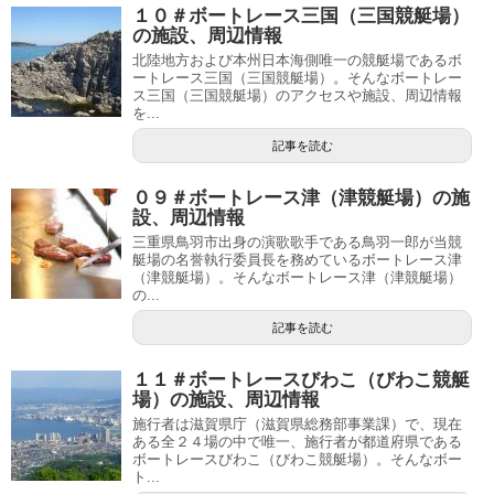
１０＃ボートレース三国（三国競艇場）
の施設、周辺情報
北陸地方および本州日本海側唯一の競艇場であるボ
ートレース三国（三国競艇場）。そんなボートレー
ス三国（三国競艇場）のアクセスや施設、周辺情報
を...
記事を読む
０９＃ボートレース津（津競艇場）の施
設、周辺情報
三重県鳥羽市出身の演歌歌手である鳥羽一郎が当競
艇場の名誉執行委員長を務めているボートレース津
（津競艇場）。そんなボートレース津（津競艇場）
の...
記事を読む
１１＃ボートレースびわこ（びわこ競艇
場）の施設、周辺情報
施行者は滋賀県庁（滋賀県総務部事業課）で、現在
ある全２４場の中で唯一、施行者が都道府県である
ボートレースびわこ（びわこ競艇場）。そんなボー
ト...