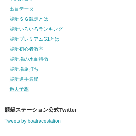
出目データ
競艇ＳＧ競走とは
競艇いろいろランキング
競艇プレミアムG1とは
競艇初心者教室
競艇場の水面特徴
競艇場旅打ち
競艇選手名鑑
過去予想
競艇ステーション公式Twitter
Tweets by boatracestation