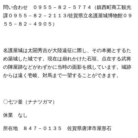
問い合わせ ０９５５－８２－５７７４（鎮西町商工観光
課０９５５－８２－２１１３/佐賀県立名護屋城博物館０９
５５－８２－４９０５）
名護屋城は太閤秀吉が大陸遠征に際し、その本拠とするた
め築城した城です。現在は崩れかけた石垣、点在する武将
の陣屋跡などがわずかに当時の面影を残しています。城跡
からは遠く壱岐、対馬まで一望することができます。
〇七ツ釜（ナナツガマ）
休業 なし
所在地 ８４７－０１３５ 佐賀県唐津市屋形石