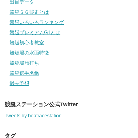
出目データ
競艇ＳＧ競走とは
競艇いろいろランキング
競艇プレミアムG1とは
競艇初心者教室
競艇場の水面特徴
競艇場旅打ち
競艇選手名鑑
過去予想
競艇ステーション公式Twitter
Tweets by boatracestation
タグ