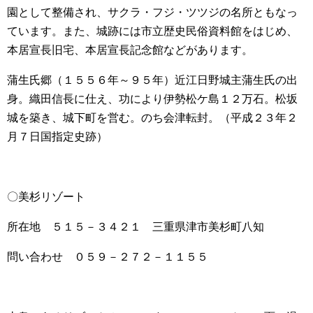
園として整備され、サクラ・フジ・ツツジの名所ともなっ
ています。また、城跡には市立歴史民俗資料館をはじめ、
本居宣長旧宅、本居宣長記念館などがあります。
蒲生氏郷（１５５６年～９５年）近江日野城主蒲生氏の出
身。織田信長に仕え、功により伊勢松ケ島１２万石。松坂
城を築き、城下町を営む。のち会津転封。（平成２３年２
月７日国指定史跡）
〇美杉リゾート
所在地 ５１５－３４２１ 三重県津市美杉町八知
問い合わせ ０５９－２７２－１１５５