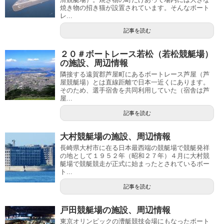
焼き物の招き猫が設置されています。そんなボート
レ...
記事を読む
２０＃ボートレース若松（若松競艇場）
の施設、周辺情報
隣接する遠賀郡芦屋町にあるボートレース芦屋（芦
屋競艇場）とは直線距離で日本一近くにあります。
そのため、選手宿舎を共同利用していた（宿舎は芦
屋...
記事を読む
大村競艇場の施設、周辺情報
長崎県大村市に在る日本最西端の競艇場で競艇発祥
の地として１９５２年（昭和２７年）４月に大村競
艇場で競艇競走が正式に始まったとされているボー
ト...
記事を読む
戸田競艇場の施設、周辺情報
東京オリンピックの漕艇競技会場にもなったボート