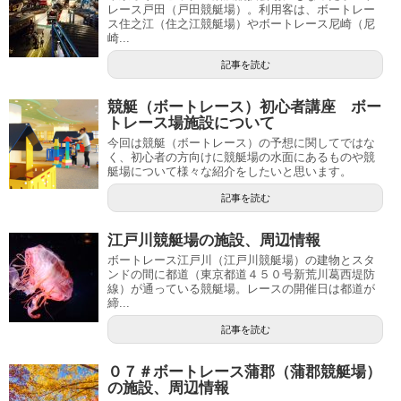
レース戸田（戸田競艇場）。利用客は、ボートレー
ス住之江（住之江競艇場）やボートレース尼崎（尼
崎...
記事を読む
競艇（ボートレース）初心者講座 ボー
トレース場施設について
今回は競艇（ボートレース）の予想に関してではな
く、初心者の方向けに競艇場の水面にあるものや競
艇場について様々な紹介をしたいと思います。
記事を読む
江戸川競艇場の施設、周辺情報
ボートレース江戸川（江戸川競艇場）の建物とスタ
ンドの間に都道（東京都道４５０号新荒川葛西堤防
線）が通っている競艇場。レースの開催日は都道が
締...
記事を読む
０７＃ボートレース蒲郡（蒲郡競艇場）
の施設、周辺情報