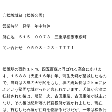
〇松坂城跡（松阪公園）
営業時間 見学 年中無休
所在地 ５１５－００７３ 三重県松阪市殿町
問い合わせ ０５９８－２３－７７７１
松阪駅の西約１ｋm、四五百森と呼ばれる高台にありま
す。１５８８（天正１６年）年、蒲生氏郷が築城したもの
で、当時は３層の天守閣をもち、堀の総延長は２ｋｍに及
ぶという堅固な城だったと言われています。氏郷が会津に
転封された後は、服部一忠、古田重勝、古田重治が城主と
なり、その後は紀州藩の代官役所が置かれました。現在
は、苔むした石垣が往時を物語るだけだが、一帯は松阪公