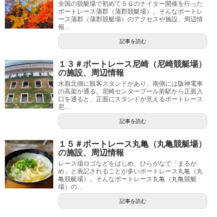
全国の競艇場で初めてＳＧのナイター開催を行った
ボートレース蒲郡（蒲郡競艇場）。そんなボートレ
ース蒲郡（蒲郡競艇場）のアクセスや施設、周辺情
報...
記事を読む
１３＃ボートレース尼崎（尼崎競艇場）
の施設、周辺情報
水面北側に観客スタンドがあり、南側には阪神電車
の高架が通る。尼崎センタープール前駅から正面入
口を通ると、正面にスタンドが見えるボートレース
尼...
記事を読む
１５＃ボートレース丸亀（丸亀競艇場）
の施設、周辺情報
レース場ロゴなどをはじめ、ひらがなで「まるが
め」と表記されることが多いボートレース丸亀（丸
亀競艇場）。そんなボートレース丸亀（丸亀競艇
場）の...
記事を読む