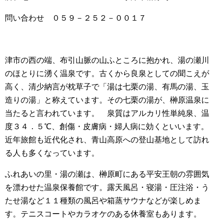
問い合わせ ０５９－２５２－００１７
津市の西の端、布引山脈の山ふところに抱かれ、湯の瀬川
のほとりに湧く温泉です。古くから良泉としての聞こえが
高く、清少納言が枕草子で「湯は七栗の湯、有馬の湯、玉
造りの湯」と称えています。その七栗の湯が、榊原温泉に
当たると言われています。 泉質はアルカリ性単純泉、温
度３４．５℃、創傷・皮膚病・婦人病に効くといいます。
近年旅館も近代化され、青山高原への登山基地として訪れ
る人も多くなっています。
ふれあいの里・湯の瀬は、榊原町にある平安王朝の雰囲気
を漂わせた温泉保養館です。露天風呂・寝湯・圧注浴・う
たせ湯など１１種類の風呂や箱蒸サウナなどが楽しめま
す。テニスコートやカラオケのある休養室もあります。