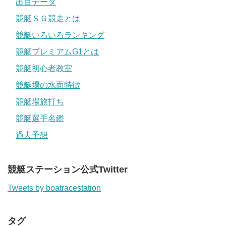
出目データ
競艇ＳＧ競走とは
競艇いろいろランキング
競艇プレミアムG1とは
競艇初心者教室
競艇場の水面特徴
競艇場旅打ち
競艇選手名鑑
過去予想
競艇ステーション公式Twitter
Tweets by boatracestation
タグ