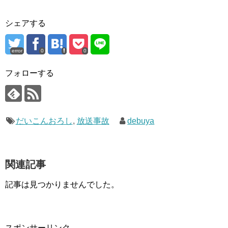
シェアする
error
0
0
フォローする
だいこんおろし
,
放送事故
debuya
関連記事
記事は見つかりませんでした。
スポンサーリンク