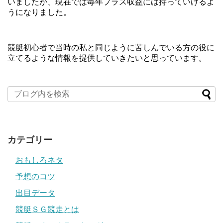
いましたが、現在では毎年プラス収益には持っていけるよ
うになりました。
競艇初心者で当時の私と同じように苦しんでいる方の役に
立てるような情報を提供していきたいと思っています。
カテゴリー
おもしろネタ
予想のコツ
出目データ
競艇ＳＧ競走とは