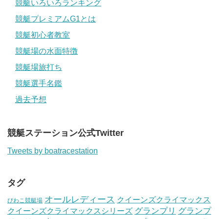
競艇いろいろランキング
競艇プレミアムG1とは
競艇初心者教室
競艇場の水面特徴
競艇場旅打ち
競艇選手名鑑
過去予想
競艇ステーション公式Twitter
Tweets by boatracestation
タグ
オールレディース
クイーンズクライマックス
びわこ競艇場
クイーンズクライマックスシリーズ
グランプリ
グランプ