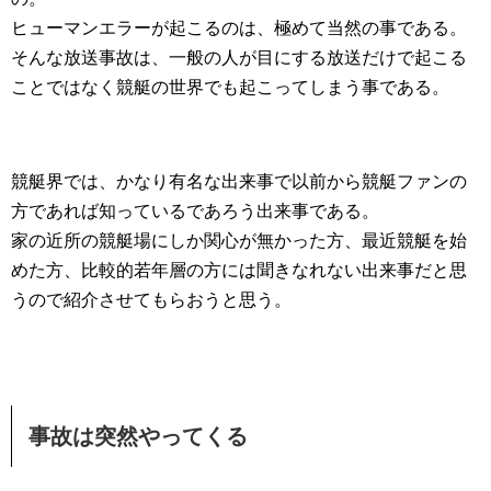
ヒューマンエラーが起こるのは、極めて当然の事である。
そんな放送事故は、一般の人が目にする放送だけで起こる
ことではなく競艇の世界でも起こってしまう事である。
競艇界では、かなり有名な出来事で以前から競艇ファンの
方であれば知っているであろう出来事である。
家の近所の競艇場にしか関心が無かった方、最近競艇を始
めた方、比較的若年層の方には聞きなれない出来事だと思
うので紹介させてもらおうと思う。
事故は突然やってくる