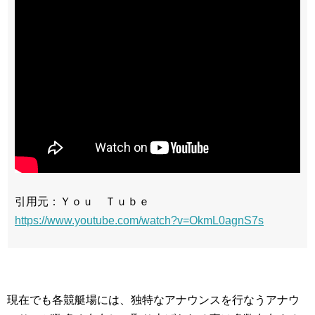
引用元：Ｙｏｕ Ｔｕｂｅ
https://www.youtube.com/watch?v=OkmL0agnS7s
現在でも各競艇場には、独特なアナウンスを行なうアナウ