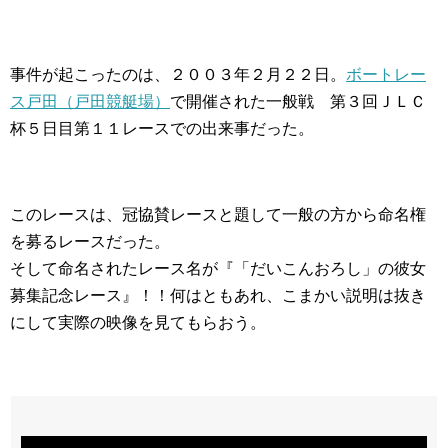
事件が起こったのは、２００３年２月２２日。
ボートレー
ス戸田（戸田競艇場）
で開催された一般戦 第３回ＪＬＣ
杯５日目第１１レースでの出来事だった。
このレースは、冠協賛レースと題して一般の方から命名権
を募るレースだった。
そして命名されたレース名が『「だいこんおろし」の彼女
募集記念レース』！！何はともあれ、こまかい説明は抜き
にして実際の映像を見てもらおう。