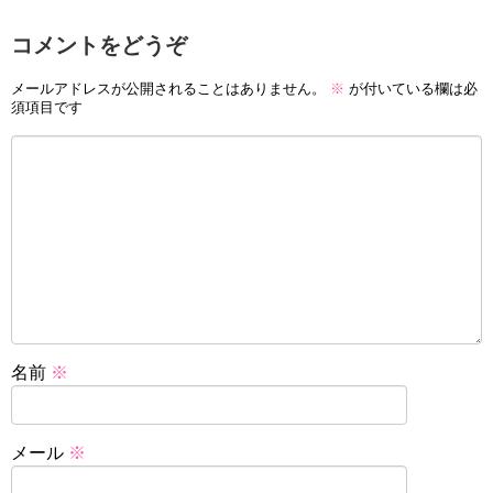
コメントをどうぞ
メールアドレスが公開されることはありません。
※
が付いている欄は必
須項目です
名前
※
メール
※