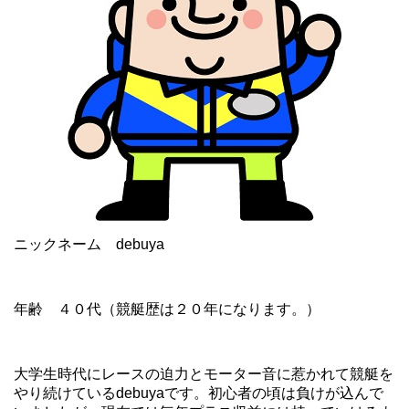
ニックネーム debuya
年齢 ４０代（競艇歴は２０年になります。）
大学生時代にレースの迫力とモーター音に惹かれて競艇を
やり続けているdebuyaです。初心者の頃は負けが込んで