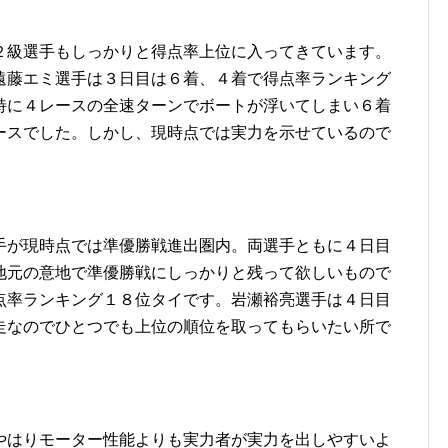
２級選手もしっかりと得点率上位に入ってきています。
遠藤エミ選手は３日目は６着、４着で得点率ランキング
特に４レースの全速ターンでボートが浮いてしまい６着
ースでした。しかし、現時点では実力を示せているので
手が現時点では準優勝戦進出圏内。両選手ともに４日目
地元の意地で準優勝戦にしっかりと残って欲しいもので
点率ランキング１８位タイです。岩瀬裕亮選手は４日目
走なのでひとつでも上位の順位を取ってもらいたい所で
やはりモーター性能よりも実力者が実力を出しやすいよ