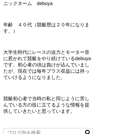
ニックネーム debuya
年齢 ４０代（競艇歴は２０年になりま
す。）
大学生時代にレースの迫力とモーター音
に惹かれて競艇をやり続けているdebuya
です。初心者の頃は負けが込んでいまし
たが、現在では毎年プラス収益には持っ
ていけるようになりました。
競艇初心者で当時の私と同じように苦し
んでいる方の役に立てるような情報を提
供していきたいと思っています。