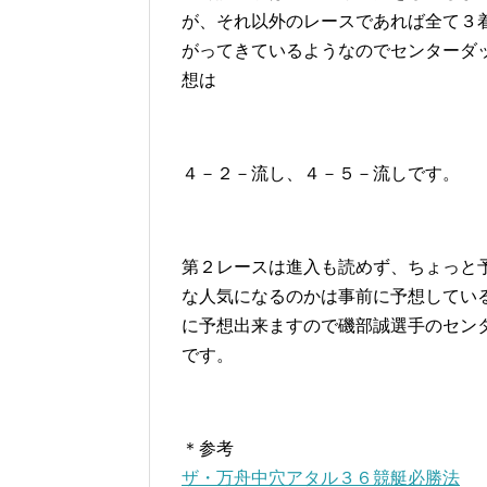
が、それ以外のレースであれば全て３
がってきているようなのでセンターダ
想は
４－２－流し、４－５－流しです。
第２レースは進入も読めず、ちょっと
な人気になるのかは事前に予想してい
に予想出来ますので磯部誠選手のセン
です。
＊参考
ザ・万舟中穴アタル３６競艇必勝法