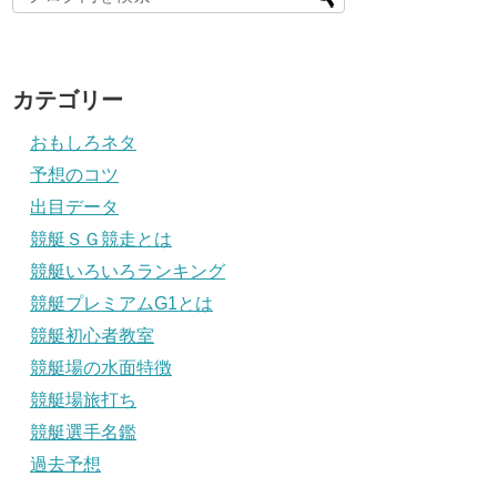
カテゴリー
おもしろネタ
予想のコツ
出目データ
競艇ＳＧ競走とは
競艇いろいろランキング
競艇プレミアムG1とは
競艇初心者教室
競艇場の水面特徴
競艇場旅打ち
競艇選手名鑑
過去予想