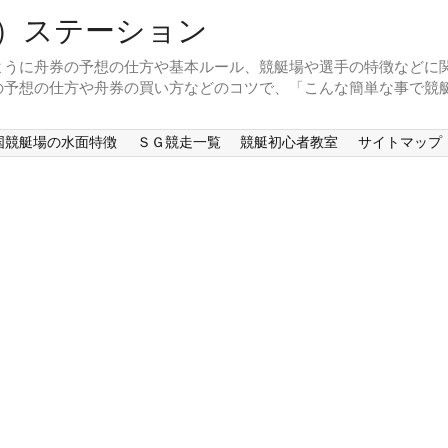
）ステーション
ように舟券の予想の仕方や基本ルール、競艇場や選手の特徴などに
の予想の仕方や舟券の買い方などのコツで、「こんな簡単な事で競
。
国競艇場の水面特徴
ＳＧ競走一覧
競艇初心者教室
サイトマップ