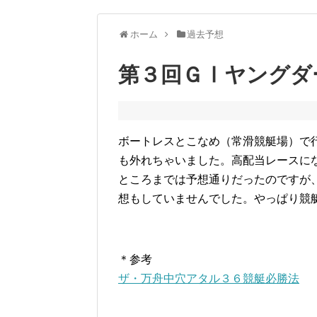
ホーム
過去予想
第３回ＧⅠヤングダ
ボートレスとこなめ（常滑競艇場）で
も外れちゃいました。高配当レースに
ところまでは予想通りだったのですが
想もしていませんでした。やっぱり競
＊参考
ザ・万舟中穴アタル３６競艇必勝法