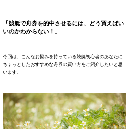
「競艇で舟券を的中させるには、どう買えばい
いのかわからない！」
今回は、こんなお悩みを持っている競艇初心者のあなたに
ちょっとしたおすすめな舟券の買い方をご紹介したいと思
います。