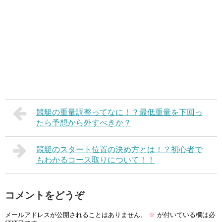
競艇の重量調整ってなに！？最低重量を下回っ
たら予想から外すべきか？
競艇のスタート位置の決め方とは！？初心者で
もわかるコース取りについて！！
コメントをどうぞ
メールアドレスが公開されることはありません。
※
が付いている欄は必