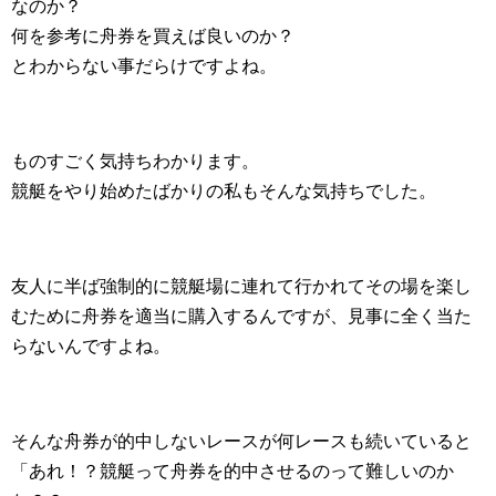
なのか？
何を参考に舟券を買えば良いのか？
とわからない事だらけですよね。
ものすごく気持ちわかります。
競艇をやり始めたばかりの私もそんな気持ちでした。
友人に半ば強制的に競艇場に連れて行かれてその場を楽し
むために舟券を適当に購入するんですが、見事に全く当た
らないんですよね。
そんな舟券が的中しないレースが何レースも続いていると
「あれ！？競艇って舟券を的中させるのって難しいのか