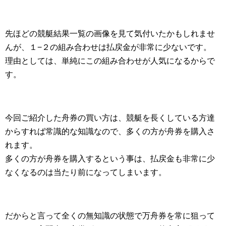
先ほどの競艇結果一覧の画像を見て気付いたかもしれませ
んが、１−２の組み合わせは払戻金が非常に少ないです。
理由としては、単純にこの組み合わせが人気になるからで
す。
今回ご紹介した舟券の買い方は、競艇を長くしている方達
からすれば常識的な知識なので、多くの方が舟券を購入さ
れます。
多くの方が舟券を購入するという事は、払戻金も非常に少
なくなるのは当たり前になってしまいます。
だからと言って全くの無知識の状態で万舟券を常に狙って