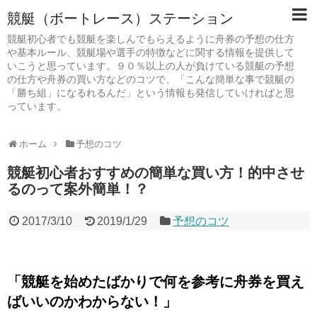
競艇（ボートレース）ステーション
競艇初心者でも競艇を楽しんでもらえるように舟券の予想の仕方
や基本ルール、競艇場や選手の特徴などに関する情報を提供して
いこうと思っています。９０％以上の人が負けている競艇の予想
の仕方や舟券の買い方などのコツで、「こんな簡単な事で競艇の
「勝ち組」になるれるんだ」という情報も発信していければと思
っています。
ホーム
予想のコツ
競艇初心者おすすめの簡単な買い方！的中させ
るのって案外簡単！？
2017/3/10
2019/1/29
予想のコツ
「競艇を始めたばかりで何を参考に舟券を買え
ばいいのかわからない！」