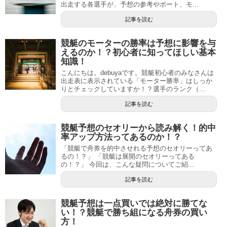
出走する各選手が、予想の参考やボート、モ...
記事を読む
競艇のモーターの勝率は予想に影響を与
えるのか！？初心者に知ってほしい基本
知識！
こんにちは。debuyaです。競艇初心者のみなさんは
出走表に表示されている「モーター勝率」はしっか
りとチェックしていますか！？選手のランク（...
記事を読む
競艇予想のセオリーから読み解く！的中
率アップ方法ってあるのか！？
「競艇で舟券を的中させれる予想のセオリーってあ
るの！？」 「競艇は展開のセオリーってある
の！？」 今回は、こんな疑問についてご紹...
記事を読む
競艇予想は一点買いでは絶対に勝てな
い！？競艇で勝ち組になる舟券の買い
方！