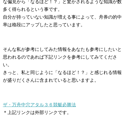
な偏見から「なるほど！？」と驚かされるような知識が数
多く得られるという事です。
自分が持っていない知識が増える事によって、舟券の的中
率は格段にアップしたと思っています。
そんな私が参考にしてみた情報をあなたも参考にしたいと
思われるのであれば下記リンクを参考にしてみてくださ
い。
きっと、私と同じように「なるほど！？」と感じれる情報
が盛りだくさんに含まれていると思いますよ。
ザ・万舟中穴アタル３６競艇必勝法
＊上記リンクは外部リンクです。