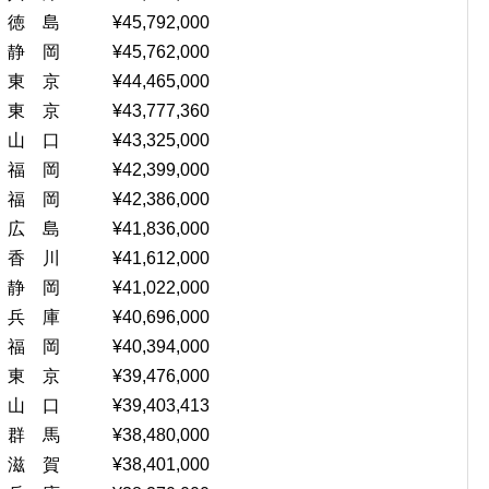
 ¥45,792,000
 ¥45,762,000
 ¥44,465,000
 ¥43,777,360
 ¥43,325,000
岡 ¥42,399,000
 ¥42,386,000
 ¥41,836,000
 ¥41,612,000
 ¥41,022,000
 ¥40,696,000
 ¥40,394,000
京 ¥39,476,000
 ¥39,403,413
 ¥38,480,000
 ¥38,401,000