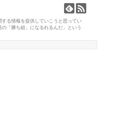
関する情報を提供していこうと思ってい
艇の「勝ち組」になるれるんだ」という