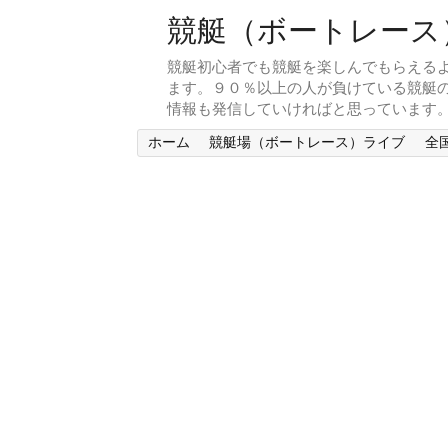
競艇（ボートレース
競艇初心者でも競艇を楽しんでもらえる
ます。９０％以上の人が負けている競艇
情報も発信していければと思っています
ホーム
競艇場（ボートレース）ライブ
全