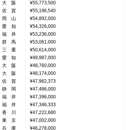
阪 ¥55,773,500
 ¥55,196,540
 ¥54,892,000
 ¥54,326,000
井 ¥53,236,000
 ¥53,061,000
 ¥50,614,000
 ¥49,987,000
 ¥48,760,000
 ¥48,174,000
 ¥47,962,373
 ¥47,486,000
 ¥47,396,000
 ¥47,346,333
 ¥47,222,680
 ¥47,002,000
 ¥46,278,000