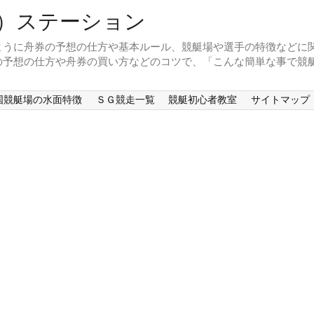
）ステーション
ように舟券の予想の仕方や基本ルール、競艇場や選手の特徴などに
の予想の仕方や舟券の買い方などのコツで、「こんな簡単な事で競
。
国競艇場の水面特徴
ＳＧ競走一覧
競艇初心者教室
サイトマップ