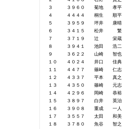
３ ３９６０ 菊地 孝平 静 岡
４ ４４４４ 桐生 順平 埼 玉
５ ３９５９ 坪井 康晴 静 岡
６ ３４１５ 松井 繁 大 阪 
７ ３７１９ 辻 栄蔵 広 島 
８ ３９４１ 池田 浩二 愛 知
９ ３６２２ 山崎 智也 群 馬
１０ ４０２４ 井口 佳典 三 重
１１ ４４７７ 篠崎 仁志 福 岡
１２ ４３３７ 平本 真之 愛 知
１３ ４３５０ 篠崎 元志 福 岡
１４ ４２９６ 岡崎 恭裕 福 岡
１５ ３８９７ 白井 英治 山 口
１６ ３９０８ 重成 一人 香 川
１７ ３５５７ 太田 和美 大 阪
１８ ３７８０ 魚谷 智之 兵 庫