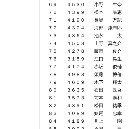
６９ ４５３０ 小野 生奈 福 岡
７０ ４３９９ 松本 晶恵 群 馬
７１ ４１９０ 長嶋 万記 静 岡
７２ ４３２４ 海野 康志郎 山 
７３ ４３６４ 池永 太 福 岡
７４ ４５０３ 上野 真之介 佐 
７５ ４２７８ 藤岡 俊介 兵 庫
７６ ３１５９ 江口 晃生 群 馬
７７ ４１７４ 赤坂 俊輔 長 崎
７８ ３９８３ 須藤 博倫 埼 玉
７９ ４６５９ 木下 翔太 大 阪
８０ ３６３５ 石田 政吾 福 井
８１ ３５７３ 前本 泰和 広 島
８２ ４３９１ 松田 祐季 福 井
８３ ４０８９ 妹尾 忠幸 岡 山
８４ ４１８９ 川上 剛 福 岡
８５ ２９９２ 今村 豊 山 口