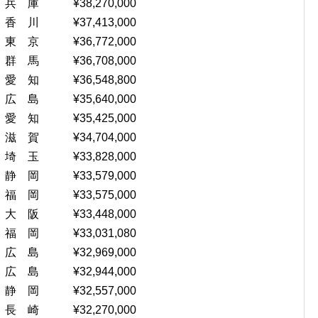
 ¥38,270,000
 ¥37,413,000
 ¥36,772,000
 ¥36,708,000
 ¥36,548,800
 ¥35,640,000
 ¥35,425,000
 ¥34,704,000
 ¥33,828,000
 ¥33,579,000
 ¥33,575,000
 ¥33,448,000
 ¥33,031,080
 ¥32,969,000
島 ¥32,944,000
 ¥32,557,000
崎 ¥32,270,000