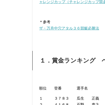
ャレンジカップ（チャレンジカップ競
＊参考
ザ・万舟中穴アタル３６競艇必勝法
１．賞金ランキング 
順位 登番 選手名 
１ ３７８３ 瓜生 正義 福 岡
２ ４１６８ 石野 貴之 大 阪